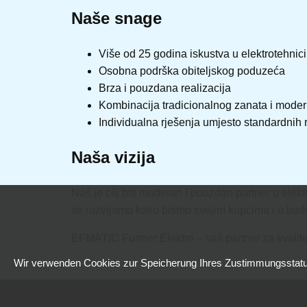
Naše snage
Više od 25 godina iskustva u elektrotehnici
Osobna podrška obiteljskog poduzeća
Brza i pouzdana realizacija
Kombinacija tradicionalnog zanata i moder
Individualna rješenja umjesto standardnih 
Naša vizija
Naš je cilj biti moderan i pouzdan partner u elekt
se razvijamo kako bismo svojim kupcima i u buduć
EFMATIC Furtner Elektro – vaš partner za kvalitet
Wir verwenden Cookies zur Speicherung Ihres Zustimmungsstatus