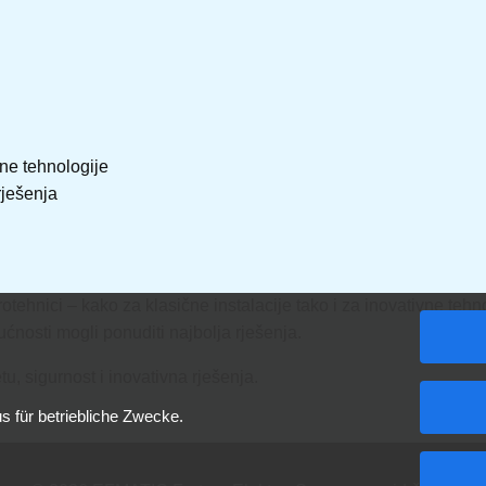
ne tehnologije
rješenja
rotehnici – kako za klasične instalacije tako i za inovativne teh
nosti mogli ponuditi najbolja rješenja.
u, sigurnost i inovativna rješenja.
 für betriebliche Zwecke.