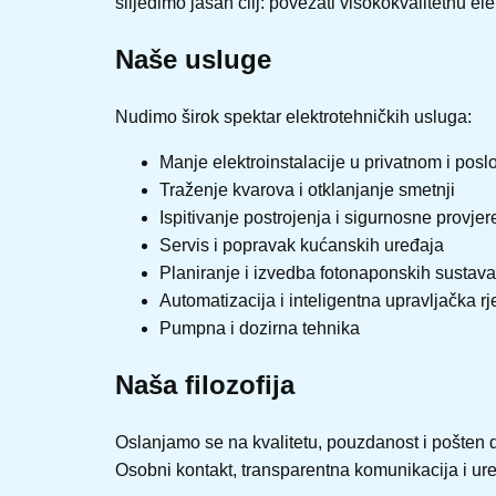
slijedimo jasan cilj: povezati visokokvalitetnu 
Naše usluge
Nudimo širok spektar elektrotehničkih usluga:
Manje elektroinstalacije u privatnom i pos
Traženje kvarova i otklanjanje smetnji
Ispitivanje postrojenja i sigurnosne provjer
Servis i popravak kućanskih uređaja
Planiranje i izvedba fotonaponskih sustava
Automatizacija i inteligentna upravljačka r
Pumpna i dozirna tehnika
Naša filozofija
Oslanjamo se na kvalitetu, pouzdanost i pošten 
Osobni kontakt, transparentna komunikacija i ur