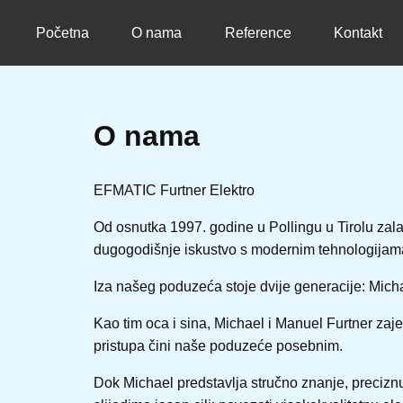
Početna
O nama
Reference
Kontakt
O nama
EFMATIC Furtner Elektro
Od osnutka 1997. godine u Pollingu u Tirolu zal
dugogodišnje iskustvo s modernim tehnologijama 
Iza našeg poduzeća stoje dvije generacije: Micha
Kao tim oca i sina, Michael i Manuel Furtner za
pristupa čini naše poduzeće posebnim.
Dok Michael predstavlja stručno znanje, preciznu