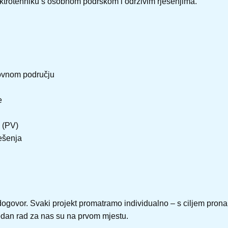
elektrotehniku s osobnom podrškom i održivim rješenjima.
lovnom području
e
 (PV)
ješenja
dogovor. Svaki projekt promatramo individualno – s ciljem prona
edan rad za nas su na prvom mjestu.