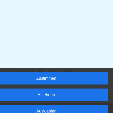
nologije poput fotonapona i automatizacije. Stalno
Zustimmen
Ablehnen
Auswählen